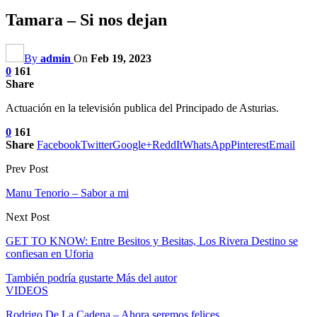
Tamara – Si nos dejan
By
admin
On
Feb 19, 2023
0
161
Share
Actuación en la televisión publica del Principado de Asturias.
0
161
Share
Facebook
Twitter
Google+
ReddIt
WhatsApp
Pinterest
Email
Prev Post
Manu Tenorio – Sabor a mi
Next Post
GET TO KNOW: Entre Besitos y Besitas, Los Rivera Destino se
confiesan en Uforia
También podría gustarte
Más del autor
VIDEOS
Rodrigo De La Cadena – Ahora seremos felices