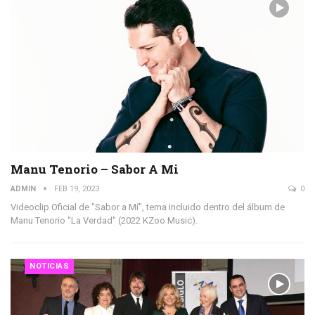
Manu Tenorio – Sabor A Mi
ADMIN
FEB 19, 2023
0
Videoclip Oficial de "Sabor a Mí", tema incluido dentro del álbum de
Manu Tenorio "La Verdad" (2022 KZoo Music).
NOTICIAS