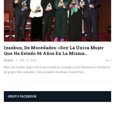
Izaskun, De Mocedades: «Soy La Única Mujer
Que Ha Estado 56 Años En La Misma…
ADMIN
FEB 19, 2023
0
Más de medio siglo hace que Izaskun Uranga y sus hermanos fundaron
el grupo Mocedades. Han pasado muchas cosas tras…
GRUPO FACEBOOK