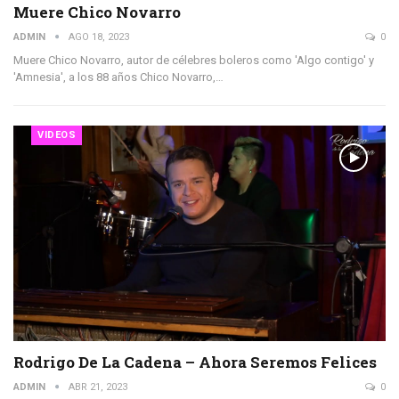
Muere Chico Novarro
ADMIN
AGO 18, 2023
0
Muere Chico Novarro, autor de célebres boleros como 'Algo contigo' y
'Amnesia', a los 88 años Chico Novarro,…
VIDEOS
Rodrigo De La Cadena – Ahora Seremos Felices
ADMIN
ABR 21, 2023
0