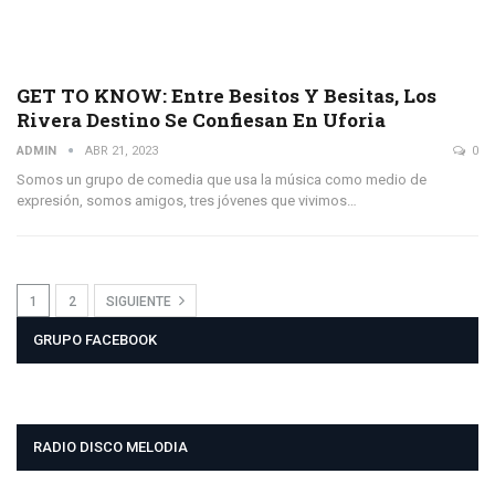
GET TO KNOW: Entre Besitos Y Besitas, Los
Rivera Destino Se Confiesan En Uforia
ADMIN
ABR 21, 2023
0
Somos un grupo de comedia que usa la música como medio de
expresión, somos amigos, tres jóvenes que vivimos…
1
2
SIGUIENTE
GRUPO FACEBOOK
RADIO DISCO MELODIA