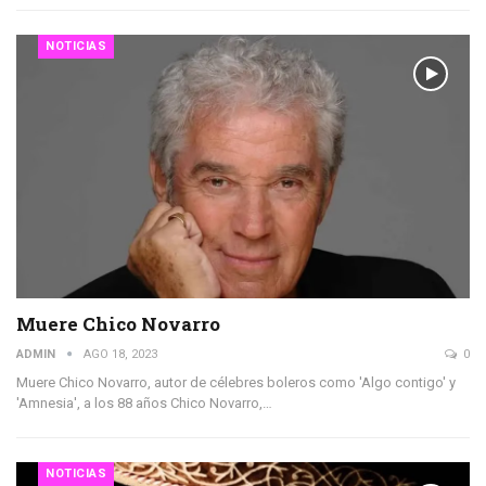
NOTICIAS
Muere Chico Novarro
ADMIN
AGO 18, 2023
0
Muere Chico Novarro, autor de célebres boleros como 'Algo contigo' y
'Amnesia', a los 88 años Chico Novarro,…
NOTICIAS